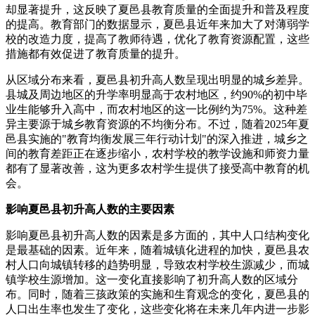
却显著提升，这反映了夏邑县教育质量的全面提升和普及程度
的提高。教育部门的数据显示，夏邑县近年来加大了对薄弱学
校的改造力度，提高了教师待遇，优化了教育资源配置，这些
措施都有效促进了教育质量的提升。
从区域分布来看，夏邑县初升高人数呈现出明显的城乡差异。
县城及周边地区的升学率明显高于农村地区，约90%的初中毕
业生能够升入高中，而农村地区的这一比例约为75%。这种差
异主要源于城乡教育资源的不均衡分布。不过，随着2025年夏
邑县实施的"教育均衡发展三年行动计划"的深入推进，城乡之
间的教育差距正在逐步缩小，农村学校的教学设施和师资力量
都有了显著改善，这为更多农村学生提供了接受高中教育的机
会。
影响夏邑县初升高人数的主要因素
影响夏邑县初升高人数的因素是多方面的，其中人口结构变化
是最基础的因素。近年来，随着城镇化进程的加快，夏邑县农
村人口向城镇转移的趋势明显，导致农村学校生源减少，而城
镇学校生源增加。这一变化直接影响了初升高人数的区域分
布。同时，随着三孩政策的实施和生育观念的变化，夏邑县的
人口出生率也发生了变化，这些变化将在未来几年内进一步影