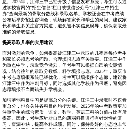
息。2025年，江津三中已经升级了信息发布系统，考生可以通
过学校官网的"招生信息"栏目或微信公众号"江津三中招生
办"查询最新的录取分数线和录取名单。学校还会在中考成绩
公布后举办招生咨询会，现场解答家长和学生的疑问。建议家
长和学生多关注官方渠道，避免被不实信息误导，确保获取最
准确的录取信息。
提高录取几率的实用建议
面对激烈的竞争，如何提高被江津三中录取的几率是每位考生
和家长必须思考的问题。合理填报志愿至关重要。江津三中作
为重点中学，录取竞争激烈，但考生可以根据自己的实际情
况，结合往年的录取分数线，科学填报志愿。2025年，重庆市
中考志愿填报系统已经优化，考生可以填报多个志愿，建议将
江津三中作为冲刺目标，同时选择其他学校作为保底，避免因
志愿填报不当而错失升学机会。
加强薄弱科目学习是提高总分的关键。江津三中录取时不仅看
重总分，也会关注各科目的均衡发展。2025年的中考政策更加
注重学生的综合素质，语文、数学、英语三科的分值占比有所
提高。因此，考生应针对自己的薄弱科目进行有针对性的复
习，查漏补缺，提高各科成绩。同时，保持良好的心态也非常