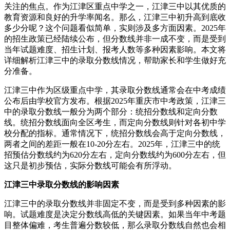
关注的焦点。作为江津区重点中学之一，江津三中以其优质的
教育资源和良好的升学率闻名。那么，江津三中初升高到底收
多少分呢？这个问题看似简单，实则涉及多方面因素。2025年
的招生政策已经陆续公布，但分数线并非一成不变，而是受到
当年试题难度、招生计划、报考人数等多种因素影响。本文将
详细解析江津三中的录取分数线情况，帮助家长和学生做好充
分准备。
江津三中作为区级重点中学，其录取分数线通常会在中考成绩
公布后由学校官方发布。根据2025年重庆市中考政策，江津三
中的录取分数线一般分为两个部分：统招分数线和定向分数
线。统招分数线面向全区考生，而定向分数线则针对各初中学
校分配的指标。通常情况下，统招分数线会高于定向分数线，
两者之间的差距一般在10-20分左右。2025年，江津三中的统
招预估分数线约为620分左右，定向分数线约为600分左右，但
这只是初步预估，实际分数线可能会有所浮动。
江津三中录取分数线的影响因素
江津三中的录取分数线并非固定不变，而是受到多种因素的影
响。试题难度是决定分数线高低的关键因素。如果当年中考题
目整体偏难，考生普遍分数较低，那么录取分数线自然也会相