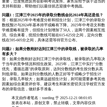
重要，过度焦虑反而会影响考试发挥。家长应给予孩子适当的
支持和鼓励，帮助他们以最佳状态迎接中考挑战。
问题1：江津三中2025年的录取分数线会比2024年高还是低？
答：根据2025年中考难度分析和招生计划，江津三中的录取分
数线预计与2024年基本持平或略有下降。2025年中考语文和数
学难度略有提升，但招生计划增加了50人，这两个因素相互抵
消。综合来看，统招分数线可能在615-625分之间，定向分数
线在595-605分之间，具体还需等待官方公布。
问题2：如果分数刚好达到江津三中的录取线，被录取的几率
有多大？
答：如果分数刚好达到江津三中的录取线，被录取的几率取决
于当年的竞争情况和招生政策。2025年，江津三中实行"分数
优先，遵循志愿"的录取原则，达到分数线的考生按分数从高
到低录取。如果达到分数线的人数正好等于或略少于招生计
划，录取几率较大；如果远超招生计划，则可能需要参考其他
因素如综合素质评价等。建议考生和家长密切关注学校官方发
布的录取信息，做好多手准备。
本文由作者笔名：xueding 于 2025-12-21 08:01:05
发表在本站，原创文章，禁止转载，文章内容仅供