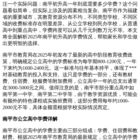
注一个实际问题：南平初升高一年到底需要多少学费？这个问
题看似简单，但实际上涉及的因素相当复杂。南平市作为福建
省的重要城市，其教育资源分布不均，不同类型学校、不同区
域的收费标准存在明显差异。从公立学校到民办学校，从普通
高中到重点高中，学费跨度可以从几千元到数万元不等。本文
将全面解析2025年南平初升高的学费情况，帮助家长和学生做
出更明智的选择。
南平市教育局在2025年初发布了最新的高中阶段教育收费政
策，明确规定公立高中的学费标准为每学期800-1200元，一年
下来约为1600-2400元。这一标准与往年基本持平，体现了***
对基础教育的投入和支持。这只是学费的一部分，还有教材
费、住宿费、校服费等附加费用，公立高中一年的总支出通常
在3000-5000元之间。值得注意的是，南平市部分重点高中如
南平第一中学、南平第二中学等，由于教学资源优质，可能会
有额外的特色课程或实验班费用，这部分费用每年约1000-
2000元不等，具体金额需根据学校实际情况而定。
南平市公立高中学费详解
南平市公立高中的学费主要由三部分组成：学费、住宿费和教
材费。根据2025年南平市教育局的最新规定，公立高中的学费