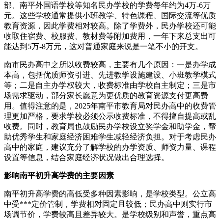
部、南平外国语学校等知名民办学校的学费每年约为4万-6万
元。这些学校通常提供小班教学、特色课程、国际交流等优质
教育资源，因此学费相对较高。除了学费外，民办学校还可能
收取住宿费、校服费、教材费等附加费用，一年下来总支出可
能达到5万-8万元，这对普通家庭来说是一笔不小的开支。
南市民办高中之所以收费较高，主要有几个原因：一是办学成
本高，包括优质师资引进、先进教学设施建设、小班教学模式
等；二是自主办学权较大，收费标准由学校自主制定；三是市
场需求驱动，部分家长愿意为更优质的教育资源支付更高费
用。值得注意的是，2025年南平市教育局对民办高中的收费管
理更加严格，要求学校必须公示收费标准，不得擅自提高或乱
收费。同时，教育局也鼓励民办学校设立奖学金和助学金，帮
助优秀学生和家庭经济困难学生减轻经济负担。对于考虑民办
高中的家庭，建议充分了解学校的办学资质、师资力量、课程
设置等信息，结合家庭经济状况做出合理选择。
影响南平初升高学费的主要因素
南平初升高学费的高低受多种因素影响，是学校类型。公立高
中受***定价管制，学费相对固定且较低；民办高中则实行市
场调节价，学费较高且差异较大。是学校级别和声誉，重点高