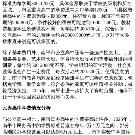
标准为每学期800-1200元，具体金额取决于学校的级别和所在
区域。，市区重点高中的学费通常为每学期1200元，而县区普
通高中的学费则为每学期800元。住宿费方面，标准宿舍每学
期约500-800元，条件较好的宿舍可能达到1000-1500元。教材
费根据学生所选课程不同，每学期约300-500元。综合计算，
公立高中一年的总费用大约在3000-5000元之间，这对于大多
数家庭来说是可以承受的。
除了基本费用外，南平市公立高中还有一些选择性支出。，参
加各类竞赛、艺术特长班、体育特长班等可能需要额外缴纳培
训费，每年约500-2000元不等。学校组织的研学活动、社会实
践等也会产生一定费用，每次活动约200-500元。值得注意的
是，南平市教育局对家庭经济困难学生有完善的资助政策，包
括免学费、助学金等，符合条件的家庭可以申请相关补助，减
轻经济负担。2025年，南平市进一步扩大了资助范围，确保不
让一个学生因家庭经济困难而失学。
民办高中学费情况分析
与公立高中相比，南市民办高中的学费要高出许多。2025年，
南平市民办高中的学费标准普遍在每年2万-5万元之间，部分
高端民办学校甚至可以达到6万元以上。，南平实验中学国际