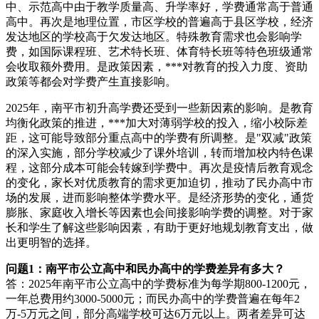
中、示范高中由于教学质量高、升学率好，学费通常高于普通
高中。再次是地理位置，市区学校的普遍高于县区学校，经济
发达地区的学校高于欠发达地区。特殊教育需求也会影响学
费，如国际课程班、艺术特长班、体育特长班等特色班级通常
会收取额外费用。是政策因素，***对教育的投入力度、资助
政策等都会对学费产生直接影响。
2025年，南平市初升高学费还受到一些新因素的影响。是教育
均衡化政策的推进，***加大对薄弱学校的投入，缩小校际差
距，这可能导致部分重点高中的学费有所调整。是"双减"政策
的深入实施，部分学校减少了课外培训，转而增加校内特色课
程，这部分成本可能会转嫁到学费中。再次是疫情后教育观念
的变化，家长对优质教育的需求更加迫切，推动了民办高中市
场的发展，进而影响整体学费水平。是经济形势的变化，通货
膨胀、家庭收入增长等因素也会间接影响学费的调整。对于家
长和学生了解这些影响因素，有助于更好地规划教育支出，做
出更明智的选择。
问题1：南平市公立高中和民办高中的学费差异有多大？
答：2025年南平市公立高中的学费标准为每学期800-1200元，
一年总费用约3000-5000元；而民办高中的学费普遍在每年2
万-5万元之间，部分高端学校可达6万元以上。两者差异可达