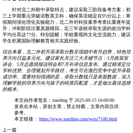
针对北二外附中录取特点，建议采取三阶段备考方案：初
三上学期重点突破语数英主科，确保英语稳定在95分以上；寒
假期间强化理化实验能力，北二外对科技素养考查比重逐年提
升；冲刺阶段注重真题模拟，近三年该校录取生源的政治学科
平均分高达77分。特别提醒：学校重视跨文化交流能力，建议
学生积累国际理解教育相关实践经验。
综合来看，北二外初升高录取分数呈现稳中有升趋势，特色培
养方向日益多元化。建议家长关注三大关键节点：3月政策宣
讲会、5月志愿填报说明会和7月补录信息发布。通过精准定位
学科优势、合理规划升学路径，考生可在激烈竞争中提升录取
成功率。需要特别强调的是，录取分数线只是表面数据，深入
理解学校的培养方向与孩子的特质匹配度，才是做出最佳选择
的根本。
本文由作者笔名：xueding 于 2025-09-15 16:00:00
发表在本站，原创文章，禁止转载，文章内容仅供
参考。
本文链接：
https://www.xueding.com/wen/7100.html
上一篇