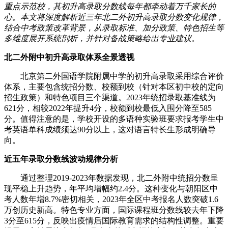
重点示范校，其初升高录取分数线每年都牵动着万千家长的
心。本文将深度解析近三年北二外初升高录取分数变化规律，
结合中考政策改革背景，从录取标准、加分政策、特色招生等
多维度展开系统剖析，并针对备战策略给出专业建议。
北二外附中初升高录取体系全景透视
北京第二外国语学院附属中学的初升高录取采用综合评价
体系，主要包含统招分数、校额到校（针对本区初中校的定向
招生政策）和特色项目三个渠道。2023年统招录取基准线为
621分，相较2022年提升4分，校额到校最低入围分降至585
分。值得注意的是，学校开设的多语种实验班要求报考学生中
考英语单科成绩须达90分以上，这对语言特长生形成明确导
向。
近五年录取分数线波动规律分析
通过整理2019-2023年数据发现，北二外附中统招分数呈
现平稳上升趋势，年平均增幅约2.4分。这种变化与朝阳区中
考人数年增8.7%密切相关，2023年全区中考报名人数突破1.6
万创历史新高。特色专业方面，国际课程班分数线较去年下降
3分至615分，反映出疫情后国际教育需求的结构性调整。重要