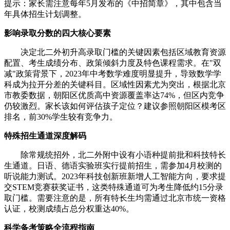
提示：家长需注意每年5月发布的《中招简章》，其中包含当
年具体招生计划调整。
影响录取分数的四大核心要素
决定北二外初升高录取门槛的关键因素包括区域教育资源
配置、考生成绩分布、政策倾斜力度及特色课程需求。在"双
减"政策背景下，2023年中考数学难度明显提升，导致数学学
科成为拉开分差的关键科目。区域性因素尤为突出，根据北京
市教委数据，朝阳区优质高中资源覆盖率达74%，但区内竞争
仍较激烈。家长该如何评估孩子定位？建议参照朝阳区模考区
排名，前30%学生较有竞争力。
特殊招生通道深度解码
除常规统招外，北二外附中设有小语种提前批和科技特长
生通道。日语、德语实验班实行提前招生，需参加4月校测的
听说能力测试。2023年科技创新班新增人工智能方向，要求提
交STEM竞赛获奖证书，这类特殊通道可为考生降低约15分录
取门槛。需要注意的是，所有特长生均需通过北京市统一资格
认证，校测成绩占总分权重达40%。
科学备考策略全流程指南