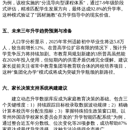
为例，该校实施的"分流导向型课程体系"，通过7-9年级阶段
式评估，精准匹配学生发展方向，最终达成92.8%的升学率。
这种模式验证了"因材施教"在升学指导中的现实价值。
五、未来三年升学趋势预测与准备
人口学分析显示，2025年常州适龄初中毕业生将达5.8万
人，较当前增长12%。在普高学位扩容有限的情况下，预计升
学竞争压力将持续加剧。市教育局规划新建的3所普高虽然能
在2026年投入使用，但短期内的供需矛盾仍难完全缓解。建议
家长提前关注省常中教育集团等教育联合体的跨校培养项目，
这种"集团化办学"模式或将成为突破升学瓶颈的新路径。
六、家长决策支持系统构建建议
建立动态升学数据库应成为家庭教育决策的基础。包含三
个关键维度：1）持续跟踪目标校录取数据波动规律；2）精确
计算本校历年分配生指标；3）掌握特殊招生政策窗口期。以
常州外国语学校家长委员会开发的"升学智能匹配系统"为例，
通过整合近五年分数线、位次变化等20项参数，成功帮助87%
家庭达成最优升学选择，这种方法论值得全市推广。