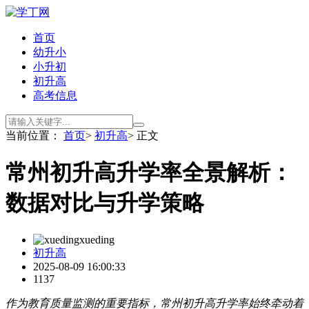
首页
幼升小
小升初
初升高
高考信息
当前位置：
首页
>
初升高
> 正文
常州初升高升学率全景解析：
数据对比与升学策略
xueding
初升高
2025-08-09 16:00:33
1137
作为教育质量监测的重要指标，常州初升高升学率始终牵动着