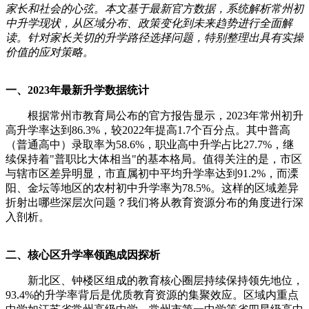
家长和社会的心弦。本文基于最新官方数据，系统解析常州初
中升学现状，从区域分布、政策变化到未来趋势进行全面解
读。针对家长关切的升学路径选择问题，特别整理出具有实操
价值的应对策略。
一、2023年最新升学数据统计
根据常州市教育局公布的官方报告显示，2023年常州初升
高升学率达到86.3%，较2022年提高1.7个百分点。其中普高
（普通高中）录取率为58.6%，职业高中升学占比27.7%，继
续保持着"普职比大体相当"的基本格局。值得关注的是，市区
与辖市区差异明显，市直属初中平均升学率达到91.2%，而溧
阳、金坛等地区的农村初中升学率为78.5%。这样的区域差异
折射出哪些深层次问题？我们将从教育资源分布的角度进行深
入剖析。
二、核心区升学率领跑成因探析
新北区、钟楼区组成的教育核心圈层持续保持领先地位，
93.4%的升学率背后是优质教育资源的集聚效应。区域内重点