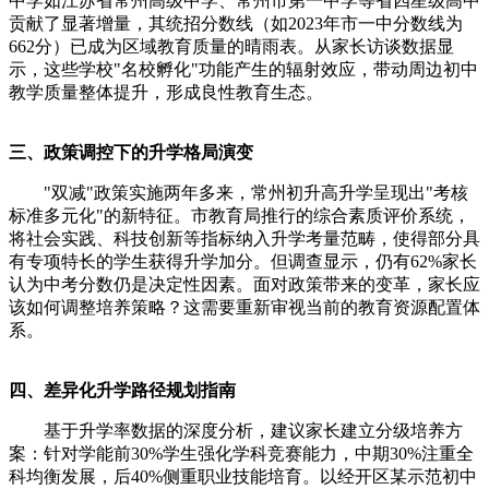
中学如江苏省常州高级中学、常州市第一中学等省四星级高中
贡献了显著增量，其统招分数线（如2023年市一中分数线为
662分）已成为区域教育质量的晴雨表。从家长访谈数据显
示，这些学校"名校孵化"功能产生的辐射效应，带动周边初中
教学质量整体提升，形成良性教育生态。
三、政策调控下的升学格局演变
"双减"政策实施两年多来，常州初升高升学呈现出"考核
标准多元化"的新特征。市教育局推行的综合素质评价系统，
将社会实践、科技创新等指标纳入升学考量范畴，使得部分具
有专项特长的学生获得升学加分。但调查显示，仍有62%家长
认为中考分数仍是决定性因素。面对政策带来的变革，家长应
该如何调整培养策略？这需要重新审视当前的教育资源配置体
系。
四、差异化升学路径规划指南
基于升学率数据的深度分析，建议家长建立分级培养方
案：针对学能前30%学生强化学科竞赛能力，中期30%注重全
科均衡发展，后40%侧重职业技能培育。以经开区某示范初中